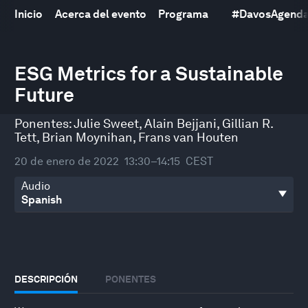
Inicio
Acerca del evento
Programa
#
DavosAgend
0
seconds
ESG Metrics for a Sustainable
of
Future
45
minutes,
3
Ponentes:
Julie Sweet
,
Alain Bejjani
,
Gillian R.
seconds
Tett
,
Brian Moynihan
,
Frans van Houten
20 de enero de 2022
13:30–14:15
CEST
Audio
DESCRIPCIÓN
PONENTES