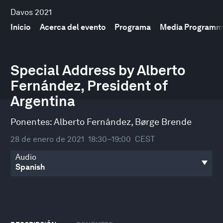
Davos 2021
Inicio
Acerca del evento
Programa
Media Programm
0
seconds
Special Address by Alberto
of
Fernández, President of
32
minutes,
Argentina
20
seconds
Ponentes:
Alberto Fernández
,
Børge Brende
28 de enero de 2021
18:30–19:00
CEST
Audio