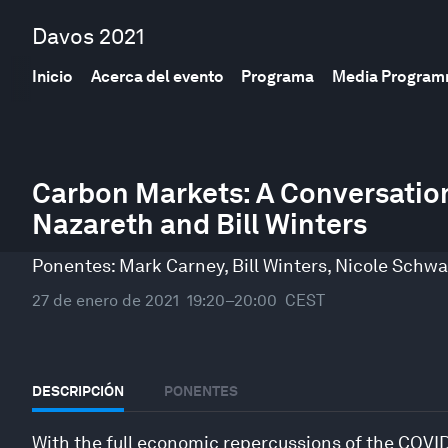
Davos 2021
Inicio
Acerca del evento
Programa
Media Progra
0
seconds
Carbon Markets: A Conversation
of
Nazareth and Bill Winters
40
minutes,
38
Ponentes:
Mark Carney
,
Bill Winters
,
Nicole Schw
seconds
Volume
90%
27 de enero de 2021
19:20–20:00
CEST
DESCRIPCIÓN
PONENTES
With the full economic repercussions of the COVID-