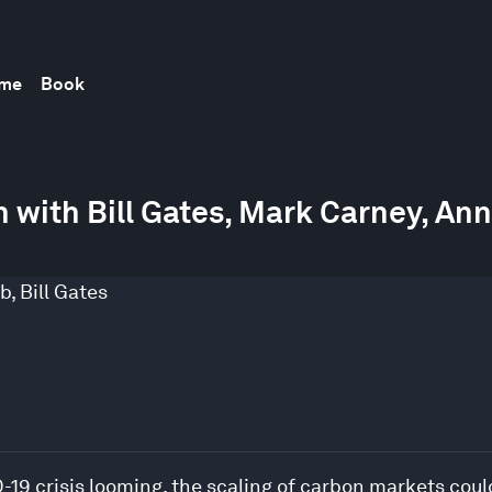
mme
Book
 with Bill Gates, Mark Carney, Ann
ab
,
Bill Gates
19 crisis looming, the scaling of carbon markets could