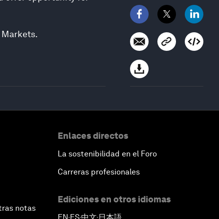
n Markets.
Enlaces directos
La sostenibilidad en el Foro
Carreras profesionales
Ediciones en otros idiomas
tras notas
EN
ES
中文
日本語
▪
▪
▪