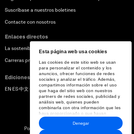
Suscríbase a nuestros boletines
Contacte con nosotros
Enlaces directos
La sostenibilidad en el Foro
Esta página web usa cookies
Carreras profesionales
Las cookies de este sitio web se usan
para personalizar el contenido y los
anuncios, ofrecer funciones de redes
Ediciones en otros idiomas
sociales y analizar el tráfico. Además,
compartimos información sobre el uso
EN
ES
中文
日本語
▪
▪
▪
que haga del sitio web con nuestros
partners de redes sociales, publicidad y
análisis web, quienes pueden
combinarla con otra información que les
haya proporcionado o que hayan
recopilado a partir del uso que haya
Denegar
hecho de sus servicios.
Política de privacidad y normas de uso