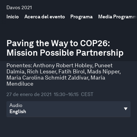
Davos 2021
Inicio
Acerca del evento
Programa
Media Programm
0
seconds
Paving the Way to COP26:
of
Mission Possible Partnership
44
minutes,
20
Ponentes:
Anthony Robert Hobley
,
Puneet
seconds
Dalmia
,
Rich Lesser
,
Fatih Birol
,
Mads Nipper
,
Maria Carolina Schmidt Zaldívar
,
María
Mendiluce
27 de enero de 2021
15:30–16:15
CEST
Audio