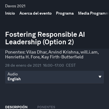
Davos 2021
Inicio
Acerca del evento
Programa
Media Programm
0
seconds
Fostering Responsible AI
of
Leadership (Option 2)
30
minutes,
26
Ponentes:
Vilas Dhar
,
Arvind Krishna
,
will.i.am
,
seconds
Henrietta H. Fore
,
Kay Firth-Butterfield
28 de enero de 2021
16:00–17:00
CEST
Audio
DESCRIPCIÓN
PONENTES