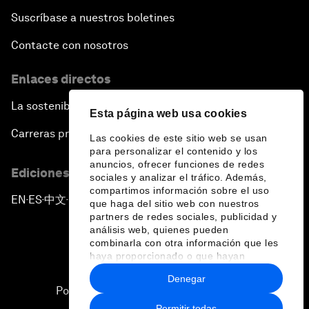
Suscríbase a nuestros boletines
Contacte con nosotros
Enlaces directos
La sostenibilidad en el Foro
Esta página web usa cookies
Carreras profesionales
Las cookies de este sitio web se usan
para personalizar el contenido y los
anuncios, ofrecer funciones de redes
Ediciones en otros idiomas
sociales y analizar el tráfico. Además,
compartimos información sobre el uso
EN
ES
中文
日本語
▪
▪
▪
que haga del sitio web con nuestros
partners de redes sociales, publicidad y
análisis web, quienes pueden
combinarla con otra información que les
haya proporcionado o que hayan
recopilado a partir del uso que haya
Denegar
hecho de sus servicios.
Política de privacidad y normas de uso
Permitir todas