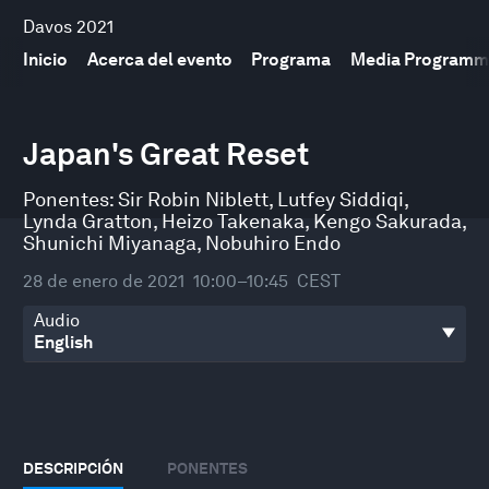
Davos 2021
Inicio
Acerca del evento
Programa
Media Programm
0
seconds
Japan's Great Reset
of
49
minutes,
Ponentes:
Sir Robin Niblett
,
Lutfey Siddiqi
,
40
Lynda Gratton
,
Heizo Takenaka
,
Kengo Sakurada
,
seconds
Shunichi Miyanaga
,
Nobuhiro Endo
28 de enero de 2021
10:00–10:45
CEST
Audio
DESCRIPCIÓN
PONENTES