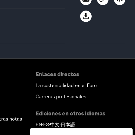
Enlaces directos
La sostenibilidad en el Foro
Carreras profesionales
Ediciones en otros idiomas
tras notas
EN
ES
中文
日本語
▪
▪
▪