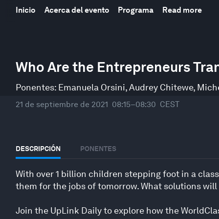
Inicio
Acerca del evento
Programa
Read more
0
seconds
Who Are the Entrepreneurs Tra
of
18
minutes,
Ponentes:
Emanuela Orsini
,
Audrey Chitewe
,
Mich
30
seconds
Volume
21 de septiembre de 2021
08:15–08:30
CEST
90%
DESCRIPCIÓN
PONENTES
With over 1 billion children stepping foot in a cla
them for the jobs of tomorrow. What solutions wil
Join the UpLink Daily to explore how the WorldCla