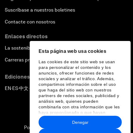
Suscríbase a nuestros boletines
Contacte con nosotros
Enlaces directos
La sostenibilidad en el Foro
Esta página web usa cookies
Carreras profesionales
Las cookies de este sitio web se usan
para personalizar el contenido y los
anuncios, ofrecer funciones de redes
Ediciones en otros idiomas
sociales y analizar el tráfico. Además,
compartimos información sobre el uso
EN
ES
中文
日本語
▪
▪
▪
que haga del sitio web con nuestros
partners de redes sociales, publicidad y
análisis web, quienes pueden
combinarla con otra información que les
haya proporcionado o que hayan
recopilado a partir del uso que haya
Denegar
hecho de sus servicios.
Política de privacidad y normas de uso