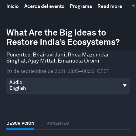
Inicio
Acerca del evento
Programa
Read more
#
0
seconds
What Are the Big Ideas to
of
Restore India’s Ecosystems?
14
minutes,
9
Ponentes:
Bhairavi Jani
,
Rhea Mazumdar
seconds
Singhal
,
Ajay Mittal
,
Emanuela Orsini
20 de septiembre de 2021
08:15–08:30
CEST
Audio
DESCRIPCIÓN
PONENTES