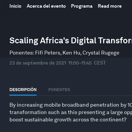
Inicio
Acerca del evento
Programa
Read more
0
seconds
Scaling Africa's Digital Transfo
of
44
minutes,
Ponentes:
Fifi Peters
,
Ken Hu
,
Crystal Rugege
30
seconds
Volume
23 de septiembre de 2021
11:00–11:45
CEST
90%
DESCRIPCIÓN
PONENTES
By increasing mobile broadband penetration by 10%
transformation such as this presenting a large opp
boost sustainable growth across the continent?