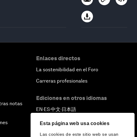
Enlaces directos
La sostenibilidad en el Foro
Carreras profesionales
Ediciones en otros idiomas
tras notas
EN
ES
中文
日本語
▪
▪
▪
ines
Esta página web usa cookies
Las cookies de este sitio web se usan