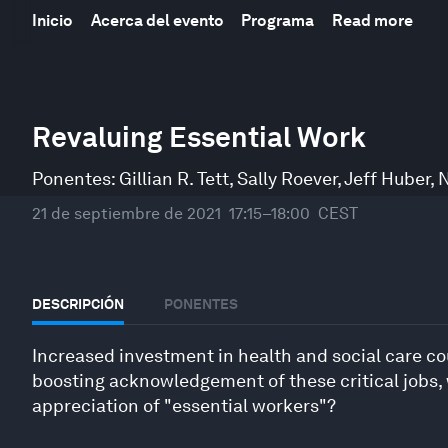
Inicio
Acerca del evento
Programa
Read more
0
seconds
Revaluing Essential Work
of
39
minutes,
Ponentes:
Gillian R. Tett
,
Sally Roever
,
Jeff Huber
,
N
53
seconds
Volume
21 de septiembre de 2021
17:15–18:00
CEST
90%
DESCRIPCIÓN
PONENTES
Increased investment in health and social care c
boosting acknowledgement of these critical jobs
appreciation of "essential workers"?