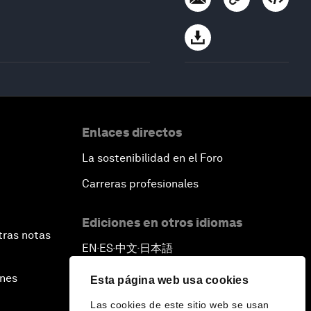
Enlaces directos
La sostenibilidad en el Foro
Carreras profesionales
Ediciones en otros idiomas
tras notas
EN
ES
中文
日本語
▪
▪
▪
ines
Esta página web usa cookies
Las cookies de este sitio web se usan