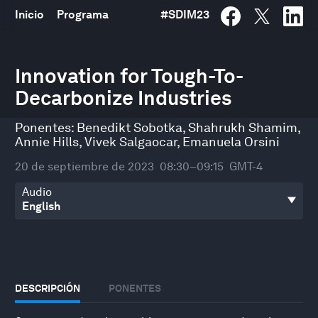
Inicio
Programa
#
SDIM23
0
seconds
Innovation for Tough-To-
of
Decarbonize Industries
48
minutes,
53
Ponentes:
Benedikt Sobotka
,
Shahrukh Shamim
,
seconds
Annie Hills
,
Vivek Salgaocar
,
Emanuela Orsini
20 de septiembre de 2023
08:30–09:15
GMT-4
Audio
DESCRIPCIÓN
PONENTES