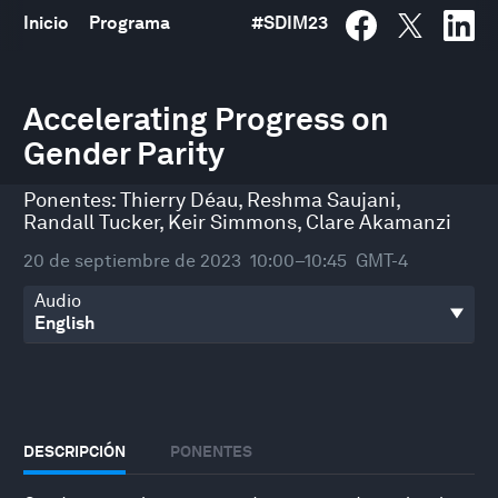
Inicio
Programa
#
SDIM23
0
seconds
Accelerating Progress on
of
Gender Parity
47
minutes,
49
Ponentes:
Thierry Déau
,
Reshma Saujani
,
seconds
Randall Tucker
,
Keir Simmons
,
Clare Akamanzi
20 de septiembre de 2023
10:00–10:45
GMT-4
Audio
DESCRIPCIÓN
PONENTES