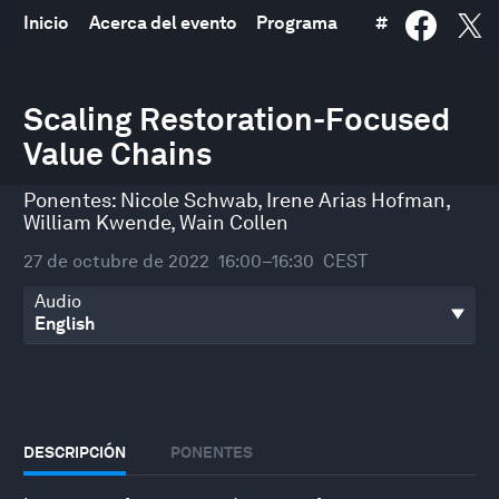
Inicio
Acerca del evento
Programa
#
0
seconds
Scaling Restoration-Focused
of
Value Chains
32
minutes,
18
Ponentes:
Nicole Schwab
,
Irene Arias Hofman
,
seconds
William Kwende
,
Wain Collen
27 de octubre de 2022
16:00–16:30
CEST
Audio
DESCRIPCIÓN
PONENTES