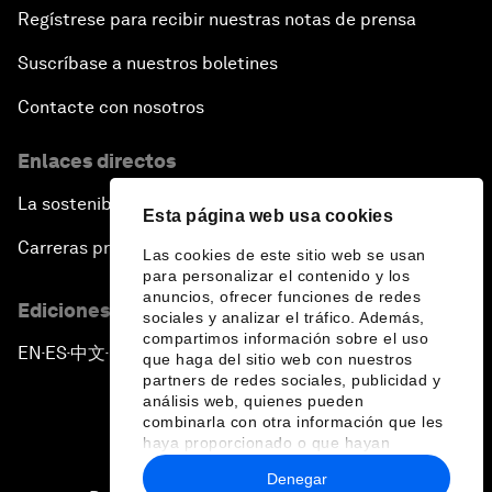
Regístrese para recibir nuestras notas de prensa
Suscríbase a nuestros boletines
Contacte con nosotros
Enlaces directos
La sostenibilidad en el Foro
Esta página web usa cookies
Carreras profesionales
Las cookies de este sitio web se usan
para personalizar el contenido y los
anuncios, ofrecer funciones de redes
Ediciones en otros idiomas
sociales y analizar el tráfico. Además,
compartimos información sobre el uso
EN
ES
中文
日本語
▪
▪
▪
que haga del sitio web con nuestros
partners de redes sociales, publicidad y
análisis web, quienes pueden
combinarla con otra información que les
haya proporcionado o que hayan
recopilado a partir del uso que haya
Denegar
hecho de sus servicios.