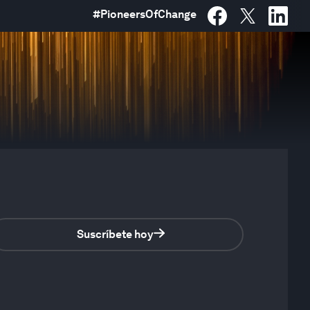
#
PioneersOfChange
Suscríbete hoy