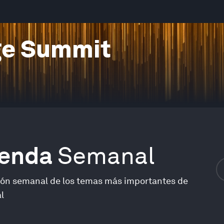
ge Summit
genda
Semanal
ión semanal de los temas más importantes de
l