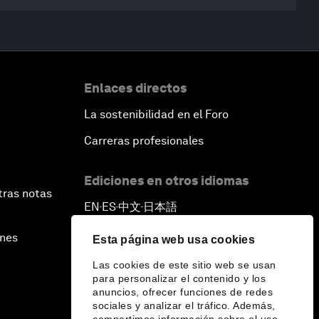
Enlaces directos
La sostenibilidad en el Foro
Carreras profesionales
Ediciones en otros idiomas
tras notas
EN
ES
中文
日本語
▪
▪
▪
ines
Esta página web usa cookies
Las cookies de este sitio web se usan
para personalizar el contenido y los
anuncios, ofrecer funciones de redes
sociales y analizar el tráfico. Además,