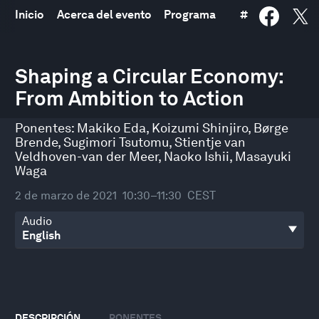
Inicio
Acerca del evento
Programa
#
0
seconds
Shaping a Circular Economy:
of
From Ambition to Action
54
minutes,
30
Ponentes:
Makiko Eda
,
Koizumi Shinjiro
,
Børge
seconds
Brende
,
Sugimori Tsutomu
,
Stientje van
Veldhoven-van der Meer
,
Naoko Ishii
,
Masayuki
Waga
2 de marzo de 2021
10:30–11:30
CEST
Audio
DESCRIPCIÓN
PONENTES