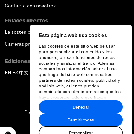
Contacte con nosotros
Enlaces directos
La sostenibilidad en el Foro
Esta página web usa cookies
Carreras profesionales
Las cookies de este sitio web se usan
para personalizar el contenido y los
anuncios, ofrecer funciones de redes
Ediciones en otros idiomas
sociales y analizar el tráfico. Además,
compartimos información sobre el uso
EN
ES
中文
日本語
▪
▪
▪
que haga del sitio web con nuestros
partners de redes sociales, publicidad y
análisis web, quienes pueden
combinarla con otra información que les
haya proporcionado o que hayan
recopilado a partir del uso que haya
Denegar
hecho de sus servicios.
Política de privacidad y normas de uso
Permitir todas
Sitemap
Personalizar