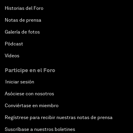
This Populist World
Historias del Foro
Notas de prensa
A Conversation with Smriti Zubin Irani and Karan
Johar
Galería de fotos
The Union of States
Pódcast
Vídeos
An Insight, An Idea with Vasundhara Raje Scindia
Participe en el Foro
One Quarter: One Nation, One Tax
Iniciar sesión
Preserving Indian Arts
Asóciese con nosotros
Conviértase en miembro
An Insight, An Idea with Sadhguru
Regístrese para recibir nuestras notas de prensa
The New India
Suscríbase a nuestros boletines