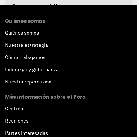
Conversation with Karan
Quiénes somos
Leadership on the Paris Agreement
Quiénes somos
Collective Action towards Reskilling India
Nuestra estrategia
An Insight, An Idea with Arun Jaitley
Cómo trabajamos
Liderazgo y gobernanza
India Economic Outlook
Nuestra repercusión
Weaving a Better Future
Más información sobre el Foro
Educating beyond the Margins
Centros
Reuniones
Himalayan Stand-Off
Partes interesadas