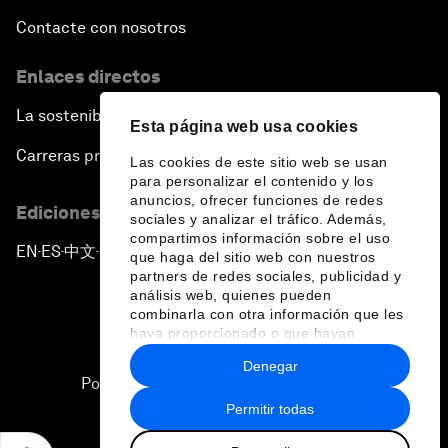
Contacte con nosotros
Enlaces directos
La sostenibilidad en el Foro
Esta página web usa cookies
Carreras profesionales
Las cookies de este sitio web se usan
para personalizar el contenido y los
anuncios, ofrecer funciones de redes
Ediciones en otros idiomas
sociales y analizar el tráfico. Además,
compartimos información sobre el uso
EN
ES
中文
日本語
▪
▪
▪
que haga del sitio web con nuestros
partners de redes sociales, publicidad y
análisis web, quienes pueden
combinarla con otra información que les
haya proporcionado o que hayan
recopilado a partir del uso que haya
Denegar
hecho de sus servicios.
Política de privacidad y normas de uso
Permitir todas
Sitemap