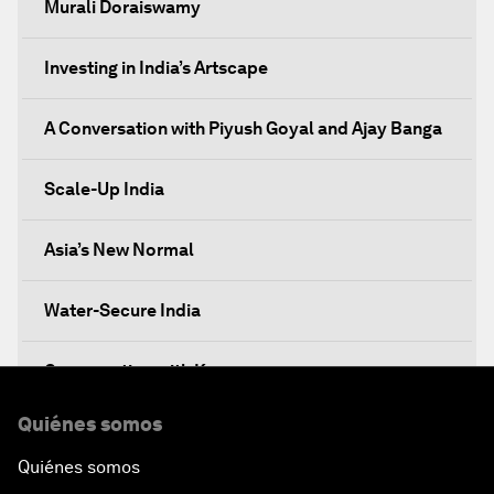
Murali Doraiswamy
Investing in India’s Artscape
A Conversation with Piyush Goyal and Ajay Banga
Scale-Up India
Asia’s New Normal
Water-Secure India
Conversation with Karan
Quiénes somos
Leadership on the Paris Agreement
Quiénes somos
Collective Action towards Reskilling India