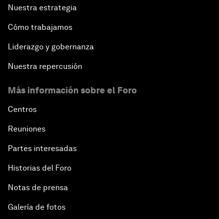
Nuestra estrategia
An Insight, An Idea with Arun Jaitley
Cómo trabajamos
Liderazgo y gobernanza
India Economic Outlook
Nuestra repercusión
Weaving a Better Future
Más información sobre el Foro
Educating beyond the Margins
Centros
Reuniones
Himalayan Stand-Off
Partes interesadas
This Populist World
Historias del Foro
Notas de prensa
A Conversation with Smriti Zubin Irani and Karan
Johar
Galería de fotos