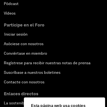
The Union of States
Pódcast
Vídeos
An Insight, An Idea with Vasundhara Raje Scindia
Participe en el Foro
One Quarter: One Nation, One Tax
Iniciar sesión
Preserving Indian Arts
Asóciese con nosotros
Conviértase en miembro
An Insight, An Idea with Sadhguru
Regístrese para recibir nuestras notas de prensa
The New India
Suscríbase a nuestros boletines
Contacte con nosotros
Enlaces directos
La sostenibilidad en el Foro
Esta página web usa cookies