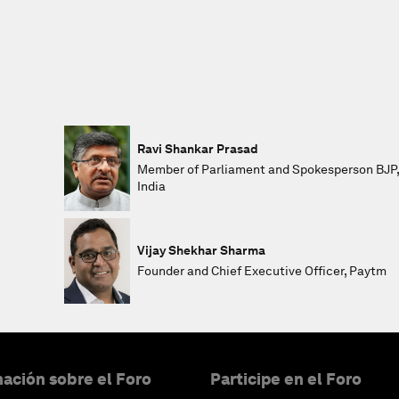
Ravi Shankar Prasad
Member of Parliament and Spokesperson BJP,
India
Vijay Shekhar Sharma
Founder and Chief Executive Officer, Paytm
ación sobre el Foro
Participe en el Foro