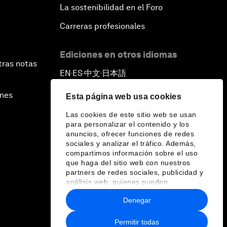
La sostenibilidad en el Foro
Carreras profesionales
Ediciones en otros idiomas
tras notas
EN
ES
中文
日本語
▪
▪
▪
ines
Esta página web usa cookies
Las cookies de este sitio web se usan
para personalizar el contenido y los
anuncios, ofrecer funciones de redes
sociales y analizar el tráfico. Además,
compartimos información sobre el uso
que haga del sitio web con nuestros
partners de redes sociales, publicidad y
análisis web, quienes pueden
combinarla con otra información que les
Denegar
haya proporcionado o que hayan
recopilado a partir del uso que haya
hecho de sus servicios.
Permitir todas