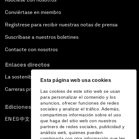
Conviértase en miembro
Regístrese para recibir nuestras notas de prensa
Suscríbase a nuestros boletines
Contacte con nosotros
Enlaces directos
La sostenibilidad en el Foro
Esta página web usa cookies
Carreras profesionales
Las cookies de este sitio web se usan
para personalizar el contenido y los
anuncios, ofrecer funciones de redes
Ediciones en otros idiomas
sociales y analizar el tráfico. Además,
compartimos información sobre el uso
EN
ES
中文
日本語
▪
▪
▪
que haga del sitio web con nuestros
partners de redes sociales, publicidad y
análisis web, quienes pueden
combinarla con otra información que les