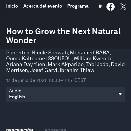
Inicio
Acerca del evento
Programa
#
0
seconds
How to Grow the Next Natural
of
Wonder
1
hour,
19
Ponentes:
Nicole Schwab
,
Mohamed BABA
,
minutes,
29
Ouma Kaltoume ISSOUFOU
,
William Kwende
,
seconds
Ariana Day Yuen
,
Mark Akparibo
,
Tabi Joda
,
David
Morrison
,
Josef Garvi
,
Ibrahim Thiaw
17 de junio de 2021
10:00–11:15
CEST
Audio
DESCRIPCIÓN
PONENTES