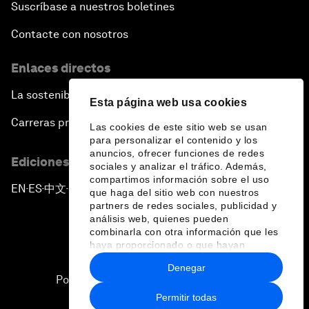
Suscríbase a nuestros boletines
Contacte con nosotros
Enlaces directos
La sostenibilidad en el Foro
Esta página web usa cookies
Carreras profesionales
Las cookies de este sitio web se usan
para personalizar el contenido y los
anuncios, ofrecer funciones de redes
Ediciones en otros idiomas
sociales y analizar el tráfico. Además,
compartimos información sobre el uso
EN
ES
中文
日本語
▪
▪
▪
que haga del sitio web con nuestros
partners de redes sociales, publicidad y
análisis web, quienes pueden
combinarla con otra información que les
haya proporcionado o que hayan
recopilado a partir del uso que haya
Denegar
hecho de sus servicios.
Política de privacidad y normas de uso
Permitir todas
Sitemap