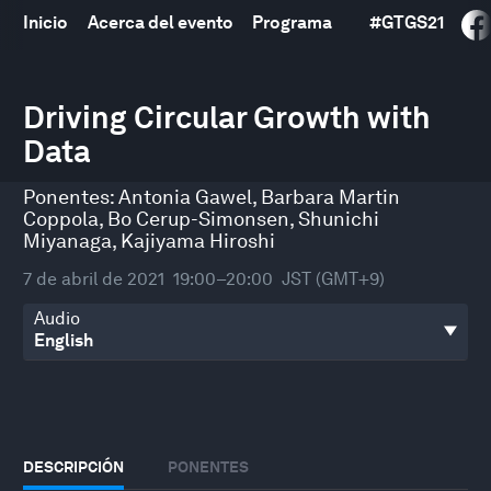
Inicio
Acerca del evento
Programa
#
GTGS21
0
seconds
Driving Circular Growth with
of
Data
1
hour,
22
Ponentes:
Antonia Gawel
,
Barbara Martin
seconds
Coppola
,
Bo Cerup-Simonsen
,
Shunichi
Miyanaga
,
Kajiyama Hiroshi
7 de abril de 2021
19:00–20:00
JST (GMT+9)
Audio
DESCRIPCIÓN
PONENTES