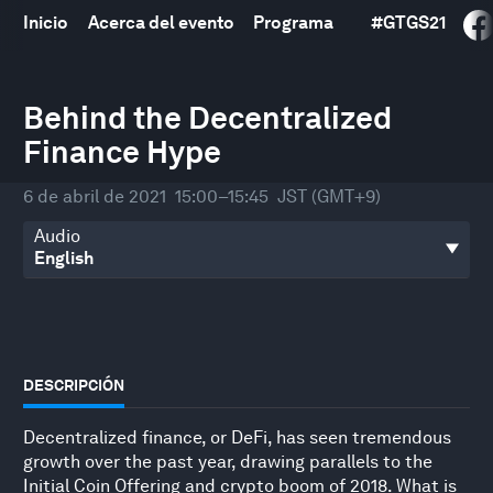
Inicio
Acerca del evento
Programa
#
GTGS21
0
seconds
Behind the Decentralized
of
Finance Hype
26
minutes,
15
6 de abril de 2021
15:00–15:45
JST (GMT+9)
seconds
Audio
DESCRIPCIÓN
Decentralized finance, or DeFi, has seen tremendous
growth over the past year, drawing parallels to the
Initial Coin Offering and crypto boom of 2018. What is