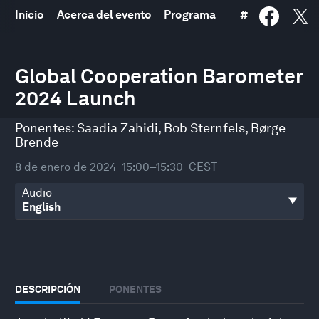
Inicio
Acerca del evento
Programa
#
0
seconds
Global Cooperation Barometer
of
2024 Launch
31
minutes,
44
Ponentes:
Saadia Zahidi
,
Bob Sternfels
,
Børge
seconds
Brende
8 de enero de 2024
15:00–15:30
CEST
Audio
DESCRIPCIÓN
PONENTES