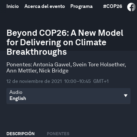
Inicio
Acerca del evento
Programa
#
COP26
0
seconds
Beyond COP26: A New Model
of
for Delivering on Climate
46
minutes,
Breakthroughs
18
seconds
Ponentes:
Antonia Gawel
,
Svein Tore Holsether
,
Ann Mettler
,
Nick Bridge
12 de noviembre de 2021
10:00–10:45
GMT+1
Audio
DESCRIPCIÓN
PONENTES