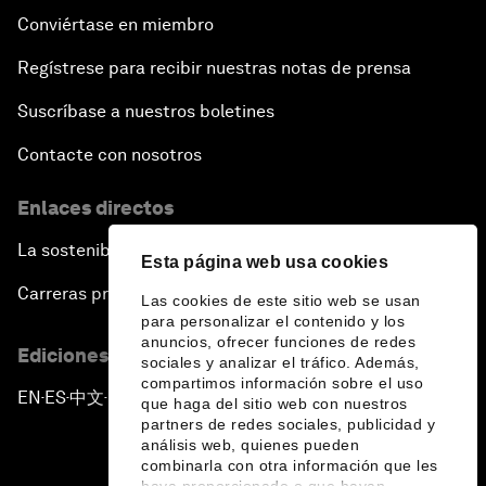
Conviértase en miembro
Regístrese para recibir nuestras notas de prensa
Suscríbase a nuestros boletines
Contacte con nosotros
Enlaces directos
La sostenibilidad en el Foro
Esta página web usa cookies
Carreras profesionales
Las cookies de este sitio web se usan
para personalizar el contenido y los
anuncios, ofrecer funciones de redes
Ediciones en otros idiomas
sociales y analizar el tráfico. Además,
compartimos información sobre el uso
EN
ES
中文
日本語
▪
▪
▪
que haga del sitio web con nuestros
partners de redes sociales, publicidad y
análisis web, quienes pueden
combinarla con otra información que les