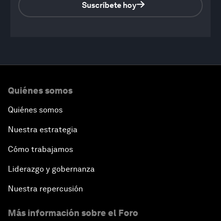
Suscríbete hoy
0
seconds
of
Quiénes somos
1
hour,
6
Quiénes somos
minutes,
10
Nuestra estrategia
seconds
Cómo trabajamos
Liderazgo y gobernanza
Nuestra repercusión
Más información sobre el Foro