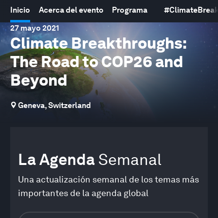
Inicio
Acerca del evento
Programa
#
ClimateBrea
27 mayo 2021
Climate Breakthroughs:
The Road to COP26 and
Beyond
Geneva, Switzerland
La Agenda
Semanal
Una actualización semanal de los temas más
importantes de la agenda global