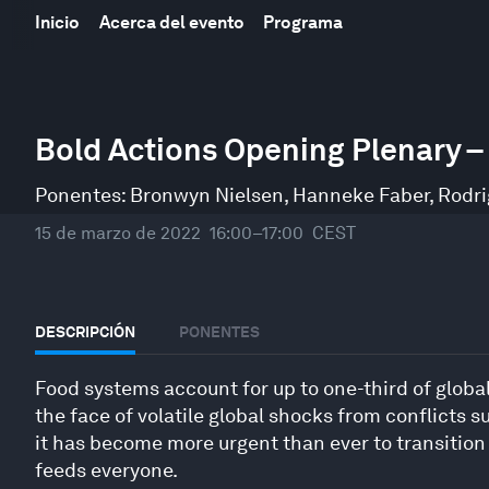
Inicio
Acerca del evento
Programa
0
seconds
Bold Actions Opening Plenary 
of
53
minutes,
Ponentes:
Bronwyn Nielsen
,
Hanneke Faber
,
Rodri
21
seconds
Volume
15 de marzo de 2022
16:00–17:00
CEST
90%
DESCRIPCIÓN
PONENTES
Food systems account for up to one-third of global
the face of volatile global shocks from conflicts
it has become more urgent than ever to transition 
feeds everyone.