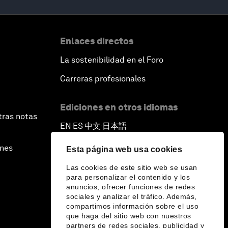
Enlaces directos
La sostenibilidad en el Foro
Carreras profesionales
Ediciones en otros idiomas
tras notas
EN
ES
中文
日本語
▪
▪
▪
ines
Esta página web usa cookies
Las cookies de este sitio web se usan
para personalizar el contenido y los
anuncios, ofrecer funciones de redes
sociales y analizar el tráfico. Además,
compartimos información sobre el uso
que haga del sitio web con nuestros
partners de redes sociales, publicidad y