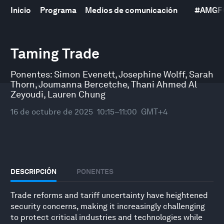
Inicio
Programa
Medios de comunicación
#
AMGF
0
seconds
Taming Trade
of
46
minutes,
Ponentes:
Simon Evenett
,
Josephine Wolff
,
Sarah
10
Thorn
,
Joumanna Bercetche
,
Thani Ahmed Al
seconds
Zeyoudi
,
Lauren Chung
16 de octubre de 2025
10:15–11:00
GMT+4
DESCRIPCIÓN
PONENTES
Trade reforms and tariff uncertainty have heightened
security concerns, making it increasingly challenging
to protect critical industries and technologies while