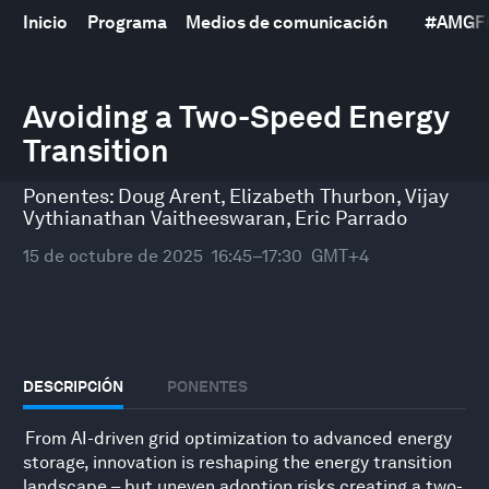
Inicio
Programa
Medios de comunicación
#
AMGF
0
seconds
Avoiding a Two-Speed Energy
of
Transition
48
minutes,
10
Ponentes:
Doug Arent
,
Elizabeth Thurbon
,
Vijay
seconds
Vythianathan Vaitheeswaran
,
Eric Parrado
15 de octubre de 2025
16:45–17:30
GMT+4
DESCRIPCIÓN
PONENTES
From AI-driven grid optimization to advanced energy
storage, innovation is reshaping the energy transition
landscape – but uneven adoption risks creating a two-