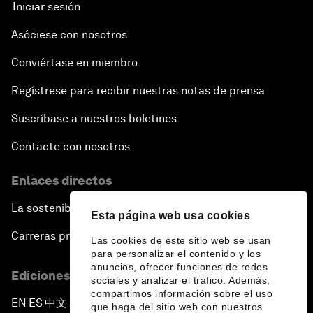
Iniciar sesión
The Sports Effect
Asóciese con nosotros
Conviértase en miembro
The Future of Computing
Regístrese para recibir nuestras notas de prensa
China's Pop Power
Suscríbase a nuestros boletines
The Rise of Data-ocracy
Contacte con nosotros
Enlaces directos
Earth Data: A Remedy for Environmental Risk?
La sostenibilidad en el Foro
Esta página web usa cookies
Scaling Up Electric Mobility
Carreras profesionales
Las cookies de este sitio web se usan
para personalizar el contenido y los
Strategic Outlook on Europe
anuncios, ofrecer funciones de redes
Ediciones en otros idiomas
sociales y analizar el tráfico. Además,
compartimos información sobre el uso
China's Green Leadership
EN
ES
中文
日本語
▪
▪
▪
que haga del sitio web con nuestros