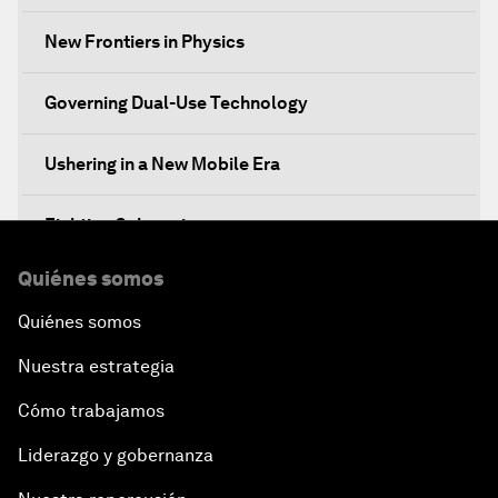
New Frontiers in Physics
Governing Dual-Use Technology
Ushering in a New Mobile Era
Fighting Cybercrime
Quiénes somos
Standing Up for Science
Quiénes somos
China's Financial Opening
Nuestra estrategia
A Global Conversation on Artificial Intelligence
Cómo trabajamos
Liderazgo y gobernanza
An Insight, An Idea with Papi Jiang