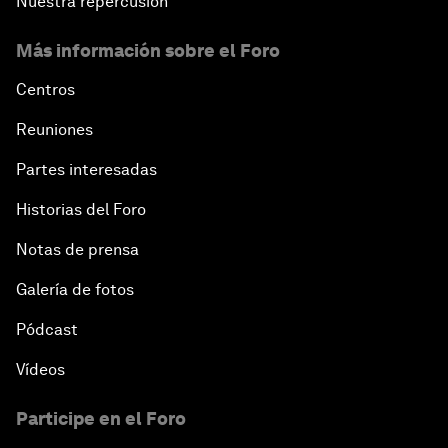
Nuestra repercusión
The Blue Economy
Más información sobre el Foro
From Bioluminescent Jellyfish to the Next-
Centros
Generation of LEDs
Reuniones
Navigating a Multiconceptual World Order
Partes interesadas
Historias del Foro
China's Bay Area Economy
Notas de prensa
An Insight, An Idea with Ken Hu
Galería de fotos
Precision Medicine: Progress and Promise
Pódcast
Vídeos
New Frontiers of Creativity
Participe en el Foro
Innovation Nation