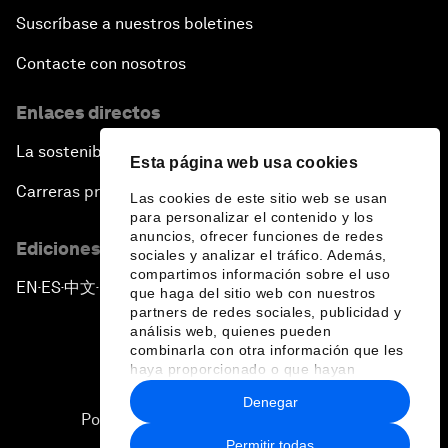
China's Pop Power
Suscríbase a nuestros boletines
The Rise of Data-ocracy
Contacte con nosotros
Enlaces directos
Earth Data: A Remedy for Environmental Risk?
La sostenibilidad en el Foro
Esta página web usa cookies
Scaling Up Electric Mobility
Carreras profesionales
Las cookies de este sitio web se usan
para personalizar el contenido y los
Strategic Outlook on Europe
anuncios, ofrecer funciones de redes
Ediciones en otros idiomas
sociales y analizar el tráfico. Además,
compartimos información sobre el uso
China's Green Leadership
EN
ES
中文
日本語
▪
▪
▪
que haga del sitio web con nuestros
partners de redes sociales, publicidad y
análisis web, quienes pueden
In Innovation's Shadow
combinarla con otra información que les
haya proporcionado o que hayan
recopilado a partir del uso que haya
Welcome to the Annual Meeting of the New
Denegar
hecho de sus servicios.
Champions 2018
Política de privacidad y normas de uso
Permitir todas