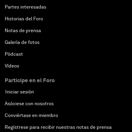
Navigating a Multiconceptual World Order
Partes interesadas
Historias del Foro
China's Bay Area Economy
Notas de prensa
An Insight, An Idea with Ken Hu
Galería de fotos
Precision Medicine: Progress and Promise
Pódcast
Vídeos
New Frontiers of Creativity
Participe en el Foro
Innovation Nation
Iniciar sesión
The Sports Effect
Asóciese con nosotros
Conviértase en miembro
The Future of Computing
Regístrese para recibir nuestras notas de prensa