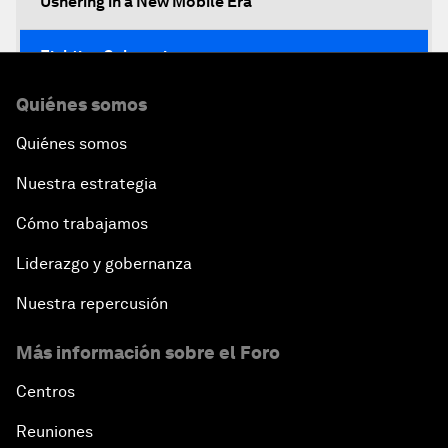
Ushering in a New Mobile Era
Fighting Cybercrime
Quiénes somos
Standing Up for Science
Quiénes somos
China's Financial Opening
Nuestra estrategia
A Global Conversation on Artificial Intelligence
Cómo trabajamos
Liderazgo y gobernanza
An Insight, An Idea with Papi Jiang
Nuestra repercusión
The Blue Economy
Más información sobre el Foro
From Bioluminescent Jellyfish to the Next-
Centros
Generation of LEDs
Reuniones