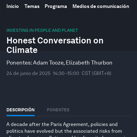
Inicio
Temas
Programa
Medios de comunicación
0
seconds
INVESTING IN PEOPLE AND PLANET
of
Honest Conversation on
33
minutes,
Climate
10
seconds
Ponentes:
Adam Tooze
,
Elizabeth Thurbon
24 de junio de 2025
14:30–15:00
CST (GMT+8)
DESCRIPCIÓN
PONENTES
A decade after the Paris Agreement, policies and
politics have evolved but the associated risks from