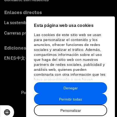
Enlaces directos
La sostenibilidad en el Foro
Esta página web usa cookies
Carreras profesionales
Las cookies de este sitio web se usan
para personalizar el contenido y los
anuncios, ofrecer funciones de redes
Ediciones en otros idiomas
sociales y analizar el tráfico. Además,
compartimos información sobre el uso
EN
ES
中文
日本語
▪
▪
▪
que haga del sitio web con nuestros
partners de redes sociales, publicidad y
análisis web, quienes pueden
combinarla con otra información que les
haya proporcionado o que hayan
recopilado a partir del uso que haya
Denegar
hecho de sus servicios.
Política de privacidad y normas de uso
Permitir todas
Sitemap
Personalizar
©
2026
Foro Económico Mundial
EN
ES
中文
日本語