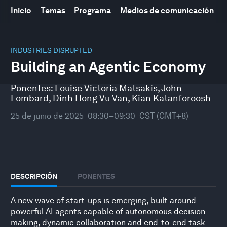
Inicio
Temas
Programa
Medios de comunicación
0
seconds
INDUSTRIES DISRUPTED
of
Building an Agentic Economy
1
hour,
4
Ponentes:
Louise Victoria Matsakis
,
John
minutes,
Lombard
,
Dinh Hong Vu Van
,
Kian Katanforoosh
10
seconds
25 de junio de 2025
08:30–09:30
CST (GMT+8)
DESCRIPCIÓN
PONENTES
A new wave of start-ups is emerging, built around
powerful AI agents capable of autonomous decision-
making, dynamic collaboration and end-to-end task