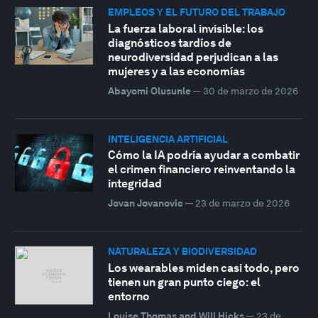
EMPLEOS Y EL FUTURO DEL TRABAJO
La fuerza laboral invisible: los
diagnósticos tardíos de
neurodiversidad perjudican a las
mujeres y a las economías
Abayomi Olusunle
—
30 de marzo de 2026
INTELIGENCIA ARTIFICIAL
Cómo la IA podría ayudar a combatir
el crimen financiero reinventando la
integridad
Jovan Jovanovic
—
23 de marzo de 2026
NATURALEZA Y BIODIVERSIDAD
Los wearables miden casi todo, pero
tienen un gran punto ciego: el
entorno
Louise Thomas and Will Hicks
—
23 de