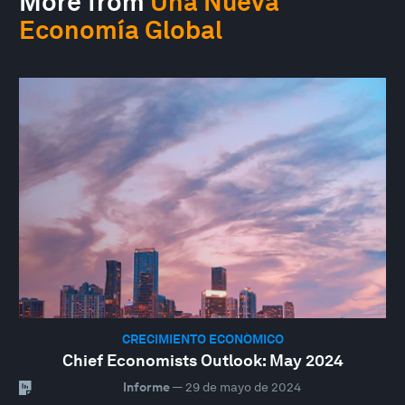
More from
Una Nueva
Economía Global
CRECIMIENTO ECONÓMICO
Chief Economists Outlook: May 2024
Informe
—
29 de mayo de 2024