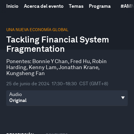
Inicio
Acerca del evento
Temas
Programa
#
AMN
0
seconds
UNA NUEVA ECONOMÍA GLOBAL
of
Tackling Financial System
1
hour,
Fragmentation
1
minute,
56
Ponentes:
Bonnie Y Chan
,
Fred Hu
,
Robin
seconds
Harding
,
Kenny Lam
,
Jonathan Krane
,
Kungsheng Fan
25 de junio de 2024
17:30–18:30
CST (GMT+8)
Audio