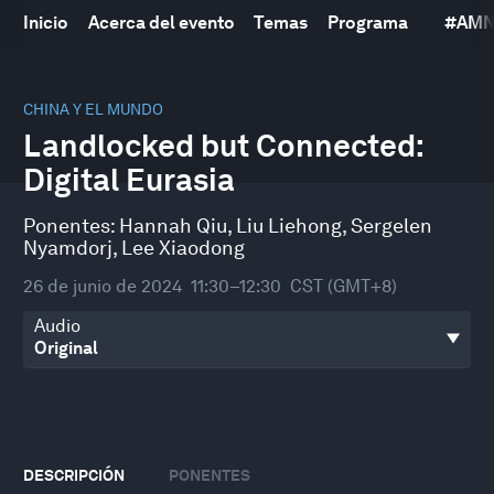
Inicio
Acerca del evento
Temas
Programa
#
AMN
0
seconds
CHINA Y EL MUNDO
of
Landlocked but Connected:
59
minutes,
Digital Eurasia
57
seconds
Ponentes:
Hannah Qiu
,
Liu Liehong
,
Sergelen
Nyamdorj
,
Lee Xiaodong
26 de junio de 2024
11:30–12:30
CST (GMT+8)
Audio
DESCRIPCIÓN
PONENTES