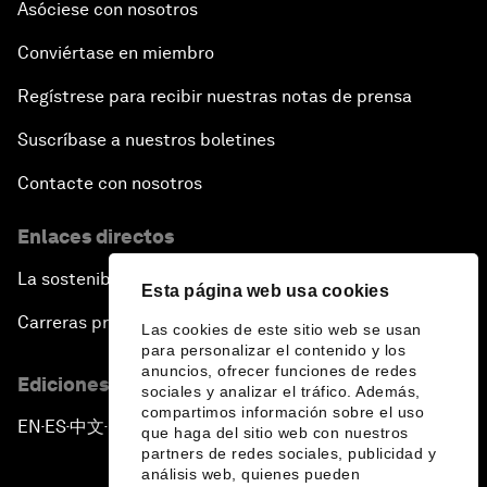
Asóciese con nosotros
Conviértase en miembro
Regístrese para recibir nuestras notas de prensa
Suscríbase a nuestros boletines
Contacte con nosotros
Enlaces directos
La sostenibilidad en el Foro
Esta página web usa cookies
Carreras profesionales
Las cookies de este sitio web se usan
para personalizar el contenido y los
anuncios, ofrecer funciones de redes
Ediciones en otros idiomas
sociales y analizar el tráfico. Además,
compartimos información sobre el uso
EN
ES
中文
日本語
▪
▪
▪
que haga del sitio web con nuestros
partners de redes sociales, publicidad y
análisis web, quienes pueden