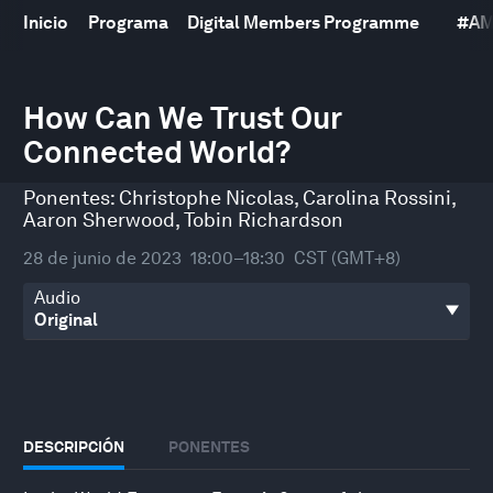
Inicio
Programa
Digital Members Programme
#
AM
0
seconds
How Can We Trust Our
of
Connected World?
31
minutes,
31
Ponentes:
Christophe Nicolas
,
Carolina Rossini
,
seconds
Aaron Sherwood
,
Tobin Richardson
28 de junio de 2023
18:00–18:30
CST (GMT+8)
Audio
DESCRIPCIÓN
PONENTES