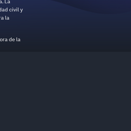
a. La
ad civil y
a la
ora de la