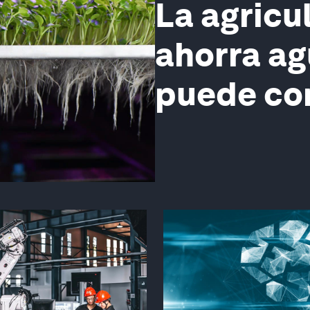
La agricul
ahorra ag
puede con
seguridad