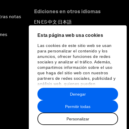
Ediciones en otros idiomas
tras notas
EN
ES
中文
日本語
▪
▪
▪
ines
Esta página web usa cookies
Las cookies de este sitio web se usan
para personalizar el contenido y los
anuncios, ofrecer funciones de redes
sociales y analizar el tráfico. Además,
compartimos información sobre el uso
que haga del sitio web con nuestros
partners de redes sociales, publicidad y
análisis web, quienes pueden
combinarla con otra información que les
Denegar
haya proporcionado o que hayan
recopilado a partir del uso que haya
hecho de sus servicios.
Permitir todas
Personalizar