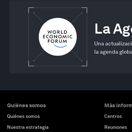
La A
Una actualizac
la agenda globa
0
seconds
of
Quiénes somos
Más inform
38
minutes,
3
Quiénes somos
Centros
seconds
Volume
90%
Nuestra estrategia
Reuniones