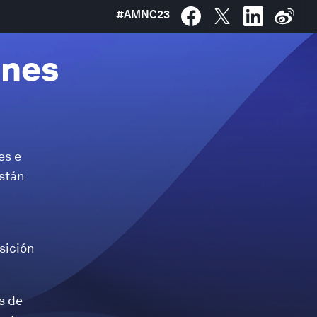
#
AMNC23
ones
es e
están
sición
s de