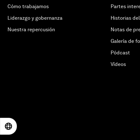
Cómo trabajamos
Partes inter
Liderazgo y gobernanza
Historias del
Nuestra repercusión
Notas de pr
Galería de f
Pódcast
Vídeos
EN
ES
中文
日本語