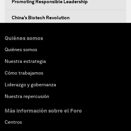
Promoting Responsible Leadership
China's Biotech Revolution
No More Obscurity
Quiénes somos
Quiénes somos
Technology Power Play
Nuestra estrategia
Green Leadership: Sustainability as Strategy
Cómo trabajamos
Navigating The Skies
Liderazgo y gobernanza
Nuestra repercusión
Greening China's Belt and Road Initiative
Más información sobre el Foro
Going beyond a Trade War
Centros
Defending Nature's Last Frontiers