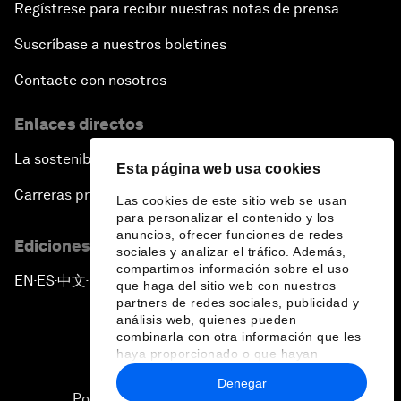
Regístrese para recibir nuestras notas de prensa
Scaling Up Strategic Technologies
Suscríbase a nuestros boletines
Talent Transforming Technology
Contacte con nosotros
The Secret Life of Whales
Enlaces directos
Connecting with Digital ASEAN
La sostenibilidad en el Foro
Esta página web usa cookies
Carreras profesionales
Las cookies de este sitio web se usan
Drone Delivery: Transforming Logistics and Lives
para personalizar el contenido y los
anuncios, ofrecer funciones de redes
Ediciones en otros idiomas
sociales y analizar el tráfico. Además,
Unlocking the Industrial Internet of Things
compartimos información sobre el uso
EN
ES
中文
日本語
▪
▪
▪
que haga del sitio web con nuestros
partners de redes sociales, publicidad y
China, Science and the World
análisis web, quienes pueden
combinarla con otra información que les
The Real Cost of User Data
haya proporcionado o que hayan
recopilado a partir del uso que haya
Denegar
hecho de sus servicios.
Política de privacidad y normas de uso