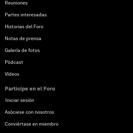
Reuniones
Partes interesadas
Why 5G Matters
Historias del Foro
The Art of Influence
Notas de prensa
Climate Change: The Next Financial Crisis?
Galería de fotos
Pódcast
Digital Health at a Tipping Point
Vídeos
Sustaining the Space Economy
Participe en el Foro
Welcome to the Annual Meeting of the New
Iniciar sesión
Champions 2019
Asóciese con nosotros
Opening Plenary with Li Keqiang
Conviértase en miembro