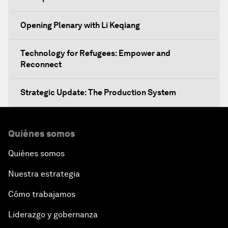
Opening Plenary with Li Keqiang
Technology for Refugees: Empower and
Reconnect
Strategic Update: The Production System
The Global Impact of China's Consumer Class
Quiénes somos
Public Art: Spaces of Hope
Quiénes somos
Nuestra estrategia
China: The Next World Leader?
Cómo trabajamos
Bio-Inspired Design
Liderazgo y gobernanza