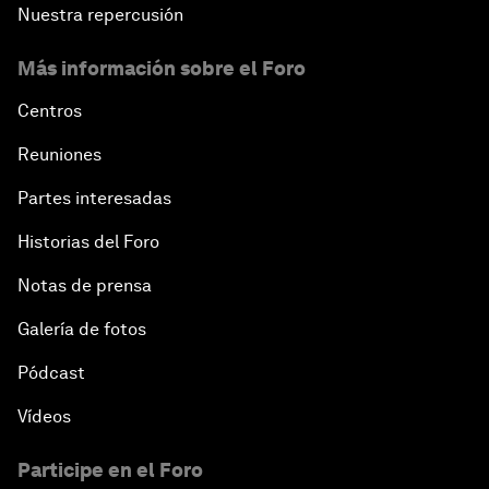
Artificial Intelligence Unleashed
Nuestra repercusión
Más información sobre el Foro
The Global Implications of China's Financial
Reforms
Centros
Northern Lights: A Nordic Perspective on
Reuniones
Innovation and Inclusive Growth
Partes interesadas
Security Outlook for the Korean Peninsula
Historias del Foro
Notas de prensa
Bridging the Gender Divide
Galería de fotos
China's Clean Tech Revolution
Pódcast
Vídeos
Pioneering the Sharing Economy
Participe en el Foro
Co-Chair Roundtable: Shaping Healthcare Reform