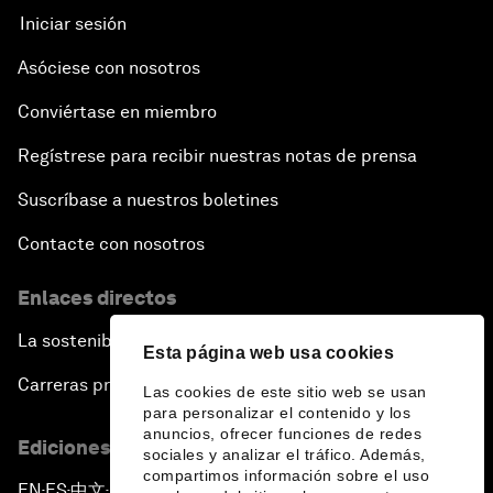
Iniciar sesión
Issue Briefing: European Political Outlook
Asóciese con nosotros
The Smart City Revolution
Conviértase en miembro
Regístrese para recibir nuestras notas de prensa
Dragon Science
Suscríbase a nuestros boletines
Amplifying Human Potential
Contacte con nosotros
The Race towards Smart Mobility
Enlaces directos
La sostenibilidad en el Foro
One Belt, One Road: The Global Implications
Esta página web usa cookies
Carreras profesionales
Las cookies de este sitio web se usan
Climate's Next Frontier
para personalizar el contenido y los
anuncios, ofrecer funciones de redes
Ediciones en otros idiomas
sociales y analizar el tráfico. Además,
Leading the Energy Transition
compartimos información sobre el uso
EN
ES
中文
日本語
▪
▪
▪