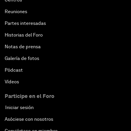
Northern Lights: A Nordic Perspective on
Reuniones
Innovation and Inclusive Growth
Partes interesadas
Security Outlook for the Korean Peninsula
Historias del Foro
Notas de prensa
Bridging the Gender Divide
Galería de fotos
China's Clean Tech Revolution
Pódcast
Vídeos
Pioneering the Sharing Economy
Participe en el Foro
Co-Chair Roundtable: Shaping Healthcare Reform
Iniciar sesión
Issue Briefing: European Political Outlook
Asóciese con nosotros
The Smart City Revolution
Conviértase en miembro