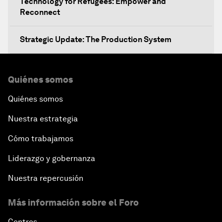
Technology for Refugees: Empower and
Reconnect
Strategic Update: The Production System
The Global Impact of China's Consumer Class
Quiénes somos
Public Art: Spaces of Hope
Quiénes somos
Nuestra estrategia
China: The Next World Leader?
Cómo trabajamos
Bio-Inspired Design
Liderazgo y gobernanza
Artificial Intelligence Unleashed
Nuestra repercusión
Más información sobre el Foro
The Global Implications of China's Financial
Reforms
Centros