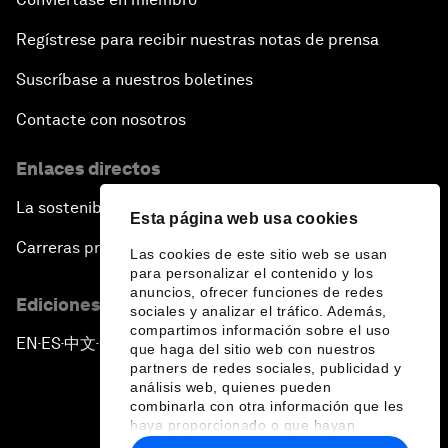
Regístrese para recibir nuestras notas de prensa
Dragon Science
Suscríbase a nuestros boletines
Amplifying Human Potential
Contacte con nosotros
The Race towards Smart Mobility
Enlaces directos
La sostenibilidad en el Foro
One Belt, One Road: The Global Implications
Esta página web usa cookies
Carreras profesionales
Las cookies de este sitio web se usan
Climate's Next Frontier
para personalizar el contenido y los
anuncios, ofrecer funciones de redes
Ediciones en otros idiomas
sociales y analizar el tráfico. Además,
Leading the Energy Transition
compartimos información sobre el uso
EN
ES
中文
日本語
▪
▪
▪
que haga del sitio web con nuestros
partners de redes sociales, publicidad y
Editing Humans
análisis web, quienes pueden
combinarla con otra información que les
haya proporcionado o que hayan
Towards Humane Cities
recopilado a partir del uso que haya