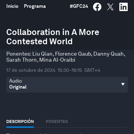
Inicio
Programa
#
GFC24
0
seconds
Collaboration in A More
of
Contested World
47
minutes,
10
Ponentes:
Liu Qian
,
Florence Gaub
,
Danny Quah
,
seconds
Sarah Thorn
,
Mina Al-Oraibi
17 de octubre de 2024
15:30–16:15
GMT+4
Audio
DESCRIPCIÓN
PONENTES