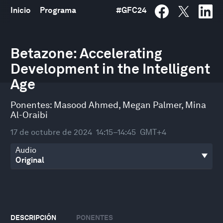
Inicio
Programa
#
GFC24
0
seconds
Betazone: Accelerating
of
Development in the Intelligent
33
minutes,
Age
2
seconds
Ponentes:
Masood Ahmed
,
Megan Palmer
,
Mina
Al-Oraibi
17 de octubre de 2024
14:15–14:45
GMT+4
Audio
DESCRIPCIÓN
PONENTES