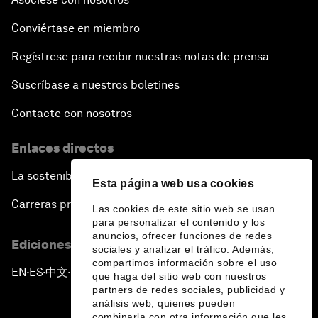
Conviértase en miembro
Regístrese para recibir nuestras notas de prensa
Suscríbase a nuestros boletines
Contacte con nosotros
Enlaces directos
La sostenibilidad en el Foro
Esta página web usa cookies
Carreras profesionales
Las cookies de este sitio web se usan
para personalizar el contenido y los
anuncios, ofrecer funciones de redes
Ediciones en otros idiomas
sociales y analizar el tráfico. Además,
compartimos información sobre el uso
EN
ES
中文
日本語
▪
▪
▪
que haga del sitio web con nuestros
partners de redes sociales, publicidad y
análisis web, quienes pueden
combinarla con otra información que les