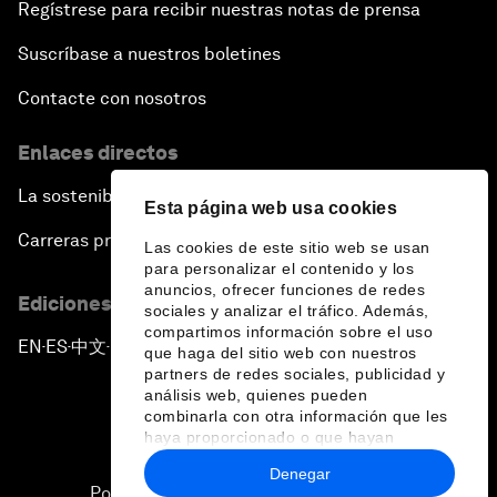
Regístrese para recibir nuestras notas de prensa
Suscríbase a nuestros boletines
Contacte con nosotros
Enlaces directos
La sostenibilidad en el Foro
Esta página web usa cookies
Carreras profesionales
Las cookies de este sitio web se usan
para personalizar el contenido y los
anuncios, ofrecer funciones de redes
Ediciones en otros idiomas
sociales y analizar el tráfico. Además,
compartimos información sobre el uso
EN
ES
中文
日本語
▪
▪
▪
que haga del sitio web con nuestros
partners de redes sociales, publicidad y
análisis web, quienes pueden
combinarla con otra información que les
haya proporcionado o que hayan
recopilado a partir del uso que haya
Denegar
hecho de sus servicios.
Política de privacidad y normas de uso