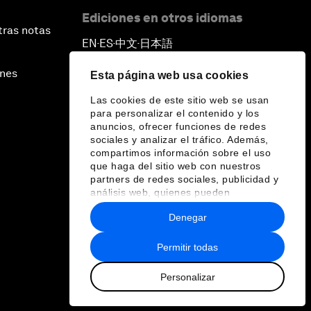
Ediciones en otros idiomas
tras notas
EN
ES
中文
日本語
▪
▪
▪
ines
Esta página web usa cookies
Las cookies de este sitio web se usan
para personalizar el contenido y los
anuncios, ofrecer funciones de redes
sociales y analizar el tráfico. Además,
compartimos información sobre el uso
que haga del sitio web con nuestros
partners de redes sociales, publicidad y
análisis web, quienes pueden
combinarla con otra información que les
Denegar
haya proporcionado o que hayan
recopilado a partir del uso que haya
hecho de sus servicios.
Permitir todas
Personalizar