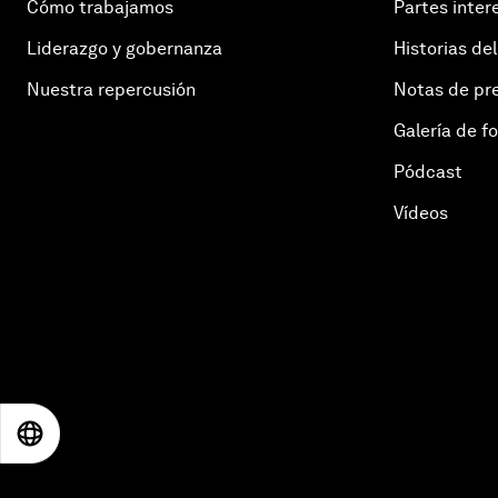
Cómo trabajamos
Partes inter
Liderazgo y gobernanza
Historias del
Nuestra repercusión
Notas de pr
Galería de f
Pódcast
Vídeos
EN
ES
中文
日本語