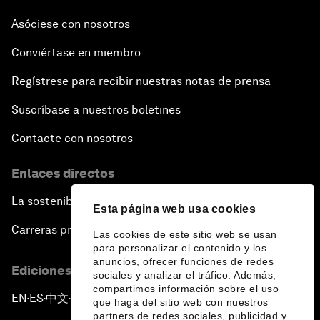
Asia's Energy Options
Asóciese con nosotros
Conviértase en miembro
Intellectual Property in the Information Age
Regístrese para recibir nuestras notas de prensa
The Digital Disruption of Finance
Suscríbase a nuestros boletines
Navigating the Next Industrial Revolution
Contacte con nosotros
Enlaces directos
Parity Equals Performance
La sostenibilidad en el Foro
Esta página web usa cookies
The Global Rise of China's Entrepreneurs
Carreras profesionales
Las cookies de este sitio web se usan
para personalizar el contenido y los
Bringing Space Down to Earth
anuncios, ofrecer funciones de redes
Ediciones en otros idiomas
sociales y analizar el tráfico. Además,
compartimos información sobre el uso
Celebrating China's Globalizers
EN
ES
中文
日本語
▪
▪
▪
que haga del sitio web con nuestros
partners de redes sociales, publicidad y