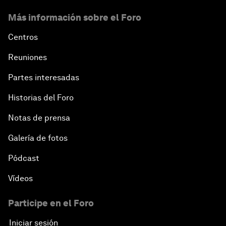
Emerging Markets at a Crossroads
Más información sobre el Foro
What If: Your Mind Can Be Read?
Centros
Reuniones
Partnering for Science
Partes interesadas
China's Digital Disruptors
Historias del Foro
Notas de prensa
Welcome to the Annual Meeting of the New
Champions 2015
Galería de fotos
Opening Plenary with Premier Li Keqiang
Pódcast
Vídeos
Leading Global Innovation
Participe en el Foro
Connecting the Unconnected
Iniciar sesión