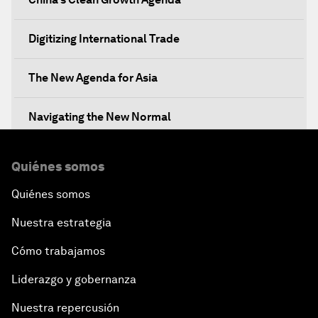
Digitizing International Trade
The New Agenda for Asia
Navigating the New Normal
The International Institution for Public-Private
Quiénes somos
Cooperation
Quiénes somos
China's New Vision for Industrial Cooperation
Nuestra estrategia
The Modern Silk Road
Cómo trabajamos
Liderazgo y gobernanza
Future-Proofing the Internet Economy
Nuestra repercusión