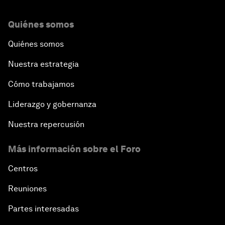
The International Institution for Public-Private
Quiénes somos
Cooperation
Quiénes somos
China's New Vision for Industrial Cooperation
Nuestra estrategia
The Modern Silk Road
Cómo trabajamos
Liderazgo y gobernanza
Future-Proofing the Internet Economy
Nuestra repercusión
Emerging Markets at a Crossroads
Más información sobre el Foro
What If: Your Mind Can Be Read?
Centros
Reuniones
Partnering for Science
Partes interesadas
China's Digital Disruptors