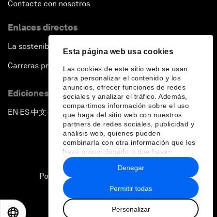
Navigating the Next Industrial Revolution
Contacte con nosotros
Enlaces directos
Parity Equals Performance
La sostenibilidad en el Foro
Esta página web usa cookies
The Global Rise of China's Entrepreneurs
Carreras profesionales
Las cookies de este sitio web se usan
para personalizar el contenido y los
Bringing Space Down to Earth
anuncios, ofrecer funciones de redes
Ediciones en otros idiomas
sociales y analizar el tráfico. Además,
compartimos información sobre el uso
Celebrating China's Globalizers
EN
ES
中文
日本語
▪
▪
▪
que haga del sitio web con nuestros
partners de redes sociales, publicidad y
análisis web, quienes pueden
The New Champions: Charting a New Course for
combinarla con otra información que les
Growth
haya proporcionado o que hayan
recopilado a partir del uso que haya
Denegar
hecho de sus servicios.
The Renminbi’s Global Ambitions
Política de privacidad y normas de uso
Permitir todas
Sitemap
Decoding Cancer
Personalizar
©
2026
Foro Económico Mundial
EN
ES
中文
日本語