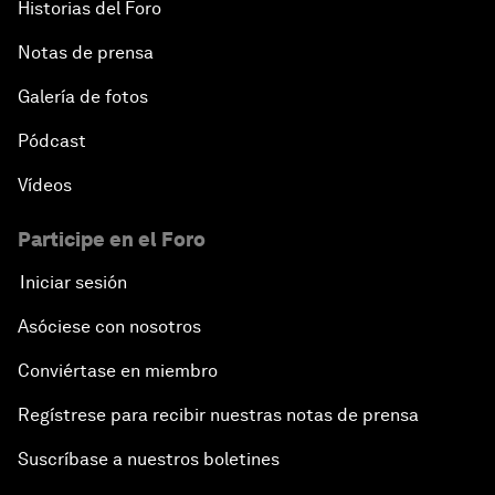
Historias del Foro
Notas de prensa
Welcome to the Annual Meeting of the New
Champions 2015
Galería de fotos
Opening Plenary with Premier Li Keqiang
Pódcast
Vídeos
Leading Global Innovation
Participe en el Foro
Connecting the Unconnected
Iniciar sesión
Asia's Energy Options
Asóciese con nosotros
Conviértase en miembro
Intellectual Property in the Information Age
Regístrese para recibir nuestras notas de prensa
The Digital Disruption of Finance
Suscríbase a nuestros boletines