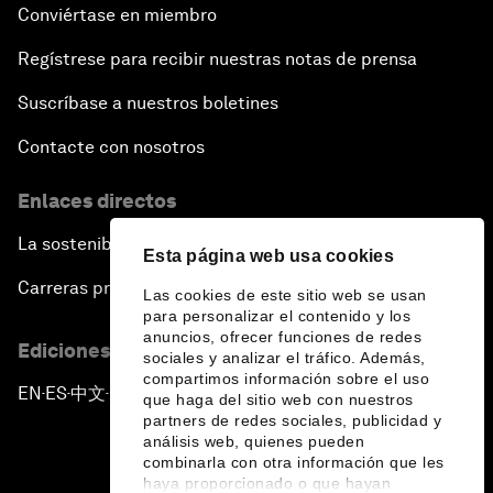
Conviértase en miembro
Intellectual Property in the Information Age
Regístrese para recibir nuestras notas de prensa
The Digital Disruption of Finance
Suscríbase a nuestros boletines
Navigating the Next Industrial Revolution
Contacte con nosotros
Enlaces directos
Parity Equals Performance
La sostenibilidad en el Foro
Esta página web usa cookies
The Global Rise of China's Entrepreneurs
Carreras profesionales
Las cookies de este sitio web se usan
para personalizar el contenido y los
Bringing Space Down to Earth
anuncios, ofrecer funciones de redes
Ediciones en otros idiomas
sociales y analizar el tráfico. Además,
compartimos información sobre el uso
Celebrating China's Globalizers
EN
ES
中文
日本語
▪
▪
▪
que haga del sitio web con nuestros
partners de redes sociales, publicidad y
análisis web, quienes pueden
The New Champions: Charting a New Course for
combinarla con otra información que les
Growth
haya proporcionado o que hayan