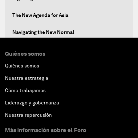
The New Agenda for Asia
Navigating the New Normal
The International Institution for Public-Private
Quiénes somos
Cooperation
Quiénes somos
China's New Vision for Industrial Cooperation
Nuestra estrategia
The Modern Silk Road
Cómo trabajamos
Liderazgo y gobernanza
Future-Proofing the Internet Economy
Nuestra repercusión
Emerging Markets at a Crossroads
Más información sobre el Foro