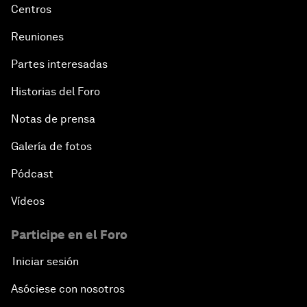
What If: Your Mind Can Be Read?
Centros
Reuniones
Partnering for Science
Partes interesadas
China's Digital Disruptors
Historias del Foro
Notas de prensa
Welcome to the Annual Meeting of the New
Champions 2015
Galería de fotos
Opening Plenary with Premier Li Keqiang
Pódcast
Vídeos
Leading Global Innovation
Participe en el Foro
Connecting the Unconnected
Iniciar sesión
Asia's Energy Options
Asóciese con nosotros