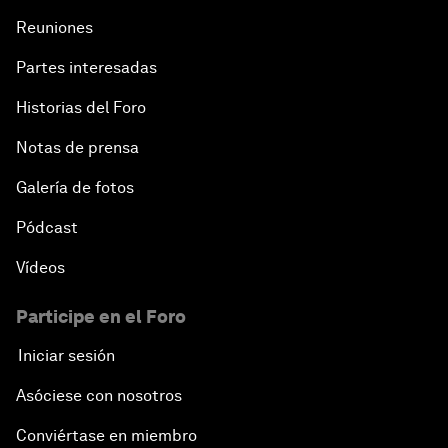
Reuniones
Partnering for Science
Partes interesadas
China's Digital Disruptors
Historias del Foro
Notas de prensa
Welcome to the Annual Meeting of the New
Champions 2015
Galería de fotos
Opening Plenary with Premier Li Keqiang
Pódcast
Vídeos
Leading Global Innovation
Participe en el Foro
Connecting the Unconnected
Iniciar sesión
Asia's Energy Options
Asóciese con nosotros
Conviértase en miembro
Intellectual Property in the Information Age