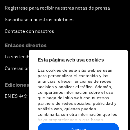
Regístrese para recibir nuestras notas de prensa
The Digital Disruption of Finance
Suscríbase a nuestros boletines
Navigating the Next Industrial Revolution
Contacte con nosotros
Enlaces directos
Parity Equals Performance
La sostenibilidad en el Foro
Esta página web usa cookies
The Global Rise of China's Entrepreneurs
Carreras profesionales
Las cookies de este sitio web se usan
para personalizar el contenido y los
Bringing Space Down to Earth
anuncios, ofrecer funciones de redes
Ediciones en otros idiomas
sociales y analizar el tráfico. Además,
compartimos información sobre el uso
Celebrating China's Globalizers
EN
ES
中文
日本語
▪
▪
▪
que haga del sitio web con nuestros
partners de redes sociales, publicidad y
análisis web, quienes pueden
The New Champions: Charting a New Course for
combinarla con otra información que les
Growth
haya proporcionado o que hayan
recopilado a partir del uso que haya
Denegar