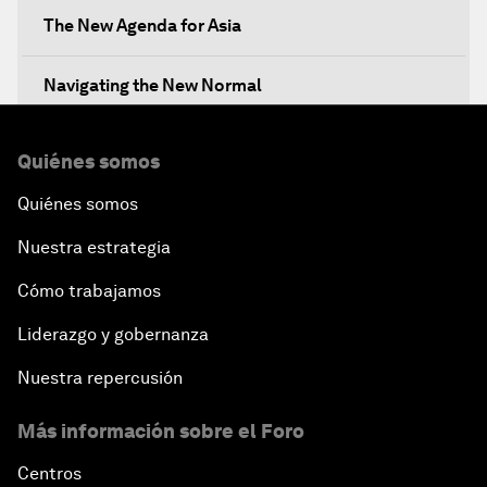
The New Agenda for Asia
Navigating the New Normal
The International Institution for Public-Private
Quiénes somos
Cooperation
Quiénes somos
China's New Vision for Industrial Cooperation
Nuestra estrategia
The Modern Silk Road
Cómo trabajamos
Liderazgo y gobernanza
Future-Proofing the Internet Economy
Nuestra repercusión
Emerging Markets at a Crossroads
Más información sobre el Foro
What If: Your Mind Can Be Read?
Centros