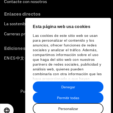
Contacte con nosotros
Enlaces directos
La sostenibilidad en el Foro
Esta página web usa cookies
Carreras profesionales
Las cookies de este sitio web se usan
para personalizar el contenido y los
anuncios, ofrecer funciones de redes
Ediciones en otros idiomas
sociales y analizar el tráfico. Además,
compartimos información sobre el uso
EN
ES
中文
日本語
▪
▪
▪
que haga del sitio web con nuestros
partners de redes sociales, publicidad y
análisis web, quienes pueden
combinarla con otra información que les
haya proporcionado o que hayan
recopilado a partir del uso que haya
Denegar
hecho de sus servicios.
Política de privacidad y normas de uso
Permitir todas
Sitemap
Personalizar
©
2026
Foro Económico Mundial
EN
ES
中文
日本語