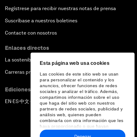
Regístrese para recibir nuestras notas de prensa
Suscríbase a nuestros boletines
Contacte con nosotros
Enlaces directos
La sostenibilidad en el Foro
Esta página web usa cookies
Carreras profesionales
Las cookies de este sitio web se usan
para personalizar el contenido y los
anuncios, ofrecer funciones de redes
Ediciones en otros idiomas
sociales y analizar el tráfico. Además,
compartimos información sobre el uso
EN
ES
中文
日本語
▪
▪
▪
que haga del sitio web con nuestros
partners de redes sociales, publicidad y
análisis web, quienes pueden
combinarla con otra información que les
haya proporcionado o que hayan
recopilado a partir del uso que haya
Denegar