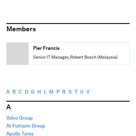
Members
Pier Francis
Senior IT Manager, Robert Bosch (Malaysia)
A
B
C
D
G
H
L
M
P
R
S
T
U
V
A
Volvo Group
Al-Futtaim Group
Apollo Tyres