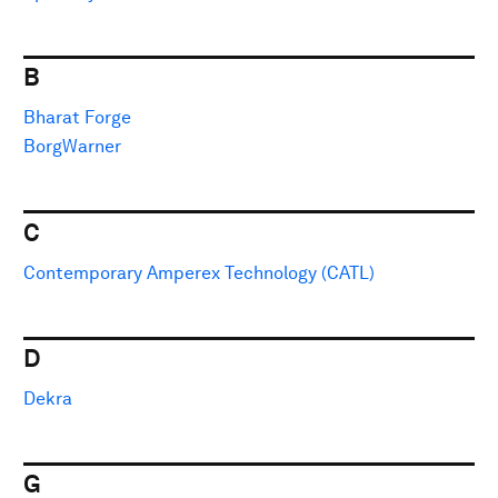
B
Bharat Forge
BorgWarner
C
Contemporary Amperex Technology (CATL)
D
Dekra
G