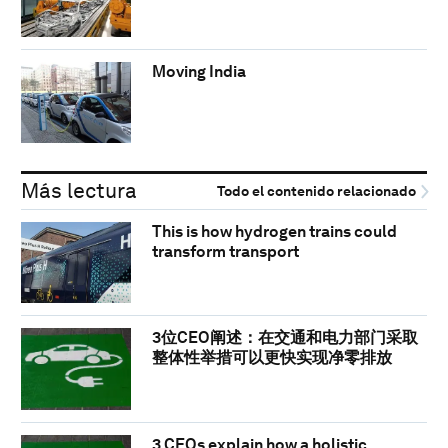
Moving India
Más lectura
Todo el contenido relacionado
This is how hydrogen trains could
transform transport
3位CEO阐述：在交通和电力部门采取
整体性举措可以更快实现净零排放
3 CEOs explain how a holistic